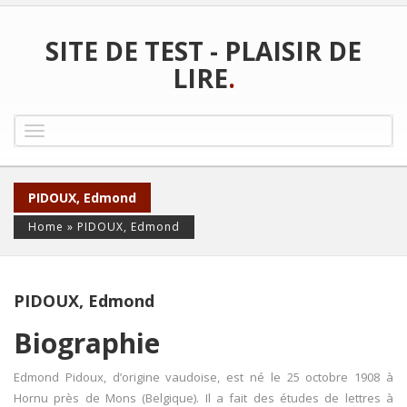
SITE DE TEST - PLAISIR DE
LIRE
.
Toggle
navigation
PIDOUX, Edmond
Home
»
PIDOUX, Edmond
PIDOUX, Edmond
Biographie
Edmond Pidoux, d’origine vaudoise, est né le 25 octobre 1908 à
Hornu près de Mons (Belgique). Il a fait des études de lettres à