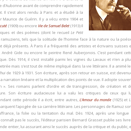
ège d’Aubonne avant de comprendre rapidement
t. Il s’est alors rendu à Paris et a étudié à la
 Maurice de Guérin. Il y a vécu entre 1904 et
écuté
(1909) ou encore
Vie de Samuel Belet
(1913) Il
niques et des poèmes (dont le recueil
Le Petit
 ramuziens, tels que la solitude de l’homme face à la nature ou la poési
t déjà présents. À Paris il a fréquenté des artistes et écrivains suisses 
a, André Gide ou encore le peintre René Auberjonois. C’est pendant cett
tique. Dès 1914, il s’est installé parmi les vignes du Lavaux et n’en a plu
etirée mais s’est tout de même impliqué dans la vie littéraire. Il a animé l
’hui
de 1929 à 1931. Son écriture, après son retour en suisse, est devenu
a narration linéaire et la multiplication des points de vue. Il adopte souve
on ». Ses romans parlent d’ordre et de transgression, de création et d
ure. Son écriture audacieuse lui a valu les critiques de ceux qui lu
ndant cette période il a écrit, entre autres,
L’Amour du monde
(1925) et
L
marquent l’apogée de sa carrière littéraire. Les personnages de Ramuz son
uffrance, la folie ou la tentation du mal. Dès 1924, après une longue 
onnaît pas le succès, l’éditeur parisien Bernard Grasset publie ses livre
de entier, lui assurant ainsi le succès auprès de la critique et du public, 