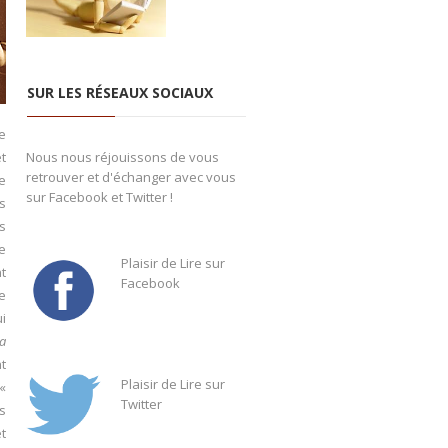
SUR LES RÉSEAUX SOCIAUX
e
et
Nous nous réjouissons de vous
retrouver et d'échanger avec vous
e
sur Facebook et Twitter !
s
es
e
Plaisir de Lire sur
nt
Facebook
e
i
a
t
Plaisir de Lire sur
«
Twitter
s
et