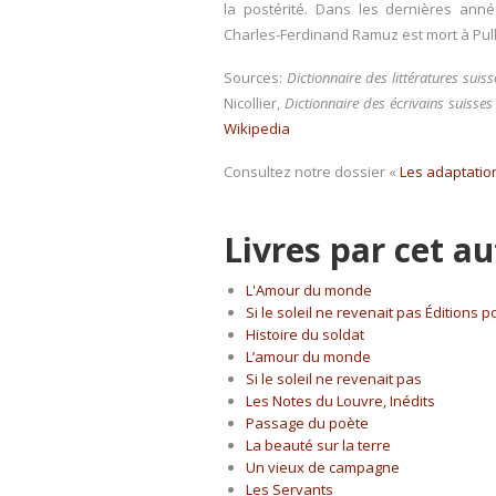
la postérité. Dans les dernières anné
Charles-Ferdinand Ramuz est mort à Pull
Sources:
Dictionnaire des littératures suiss
Nicollier,
Dictionnaire des écrivains suisses
Wikipedia
Consultez notre dossier «
Les adaptati
Livres par cet a
L'Amour du monde
Si le soleil ne revenait pas Éditions 
Histoire du soldat
L’amour du monde
Si le soleil ne revenait pas
Les Notes du Louvre, Inédits
Passage du poète
La beauté sur la terre
Un vieux de campagne
Les Servants