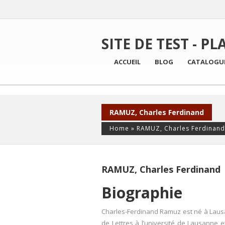
SITE DE TEST - PL
ACCUEIL
BLOG
CATALOGU
RAMUZ, Charles Ferdinand
Home
»
RAMUZ, Charles Ferdinand
RAMUZ, Charles Ferdinand
Biographie
Charles-Ferdinand Ramuz est né à Lausa
de Lettres à l’université de Lausanne e