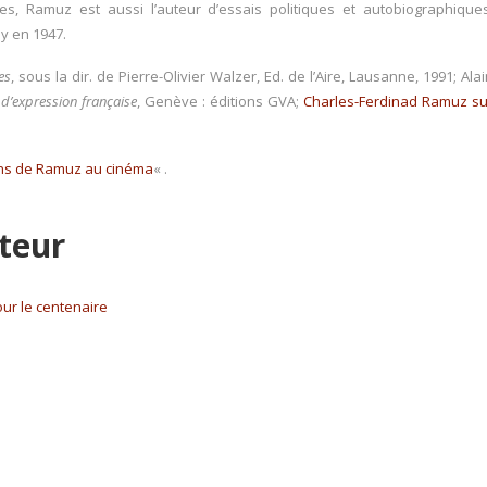
es, Ramuz est aussi l’auteur d’essais politiques et autobiographiques
y en 1947.
es
, sous la dir. de Pierre-Olivier Walzer, Ed. de l’Aire, Lausanne, 1991; Ala
 d’expression française
, Genève : éditions GVA;
Charles-Ferdinad Ramuz su
ons de Ramuz au cinéma
« .
uteur
pour le centenaire