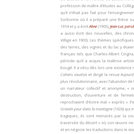
profession de maître d’études au Coll
qu’il n’était pas fait pour l’enseignemen
Sorbonne où il a préparé une thèse sur
1914 et y a écrit
Aline
(1905),
Jean-Luc pers
a aussi écrit des nouvelles, des chro
Village
en 1903). Les thèmes spécifiques
des terres, des vignes et du lac y étaien
français tels que Charles-Albert Cingri
période qu’il a acquis la maîtrise artis
bougé. Il a vécu dès lors une existence r
Cahiers vaudois
et dirigé la revue
Aujourd
plus révolutionnaire, avec l’abandon de l
un narrateur collectif et anonyme, « 
destruction, d’ouverture et de fermet
reprochaient d’écrire mal « exprès ». Pe
Grande peur dans la montagne
(1926) qui 
tragiques, ils sont menacés par la so
traversée du désert » où son œuvre ne c
et en négocie les traductions dans le mon