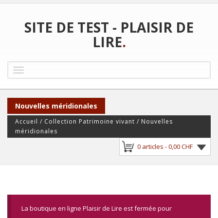
SITE DE TEST - PLAISIR DE
LIRE
.
Toggle
navigation
Nouvelles méridionales
Accueil
/
Collection Patrimoine vivant
/ Nouvelles
méridionales
0 articles -
0,00
CHF
La boutique en ligne Plaisir de Lire est fermée pour